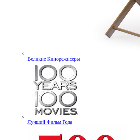
Великие Кинорежисеры
Лучший Фильм Года