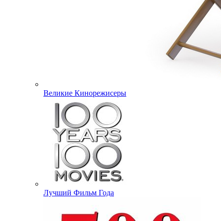
Великие Кинорежисеры
Лучший Фильм Года