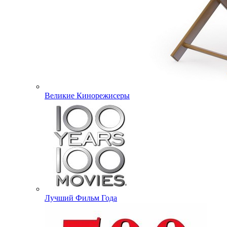
Великие Кинорежисеры
Лучший Фильм Года