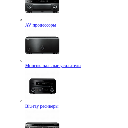
AV процессоры
Многоканальные усилители
Blu-ray ресиверы