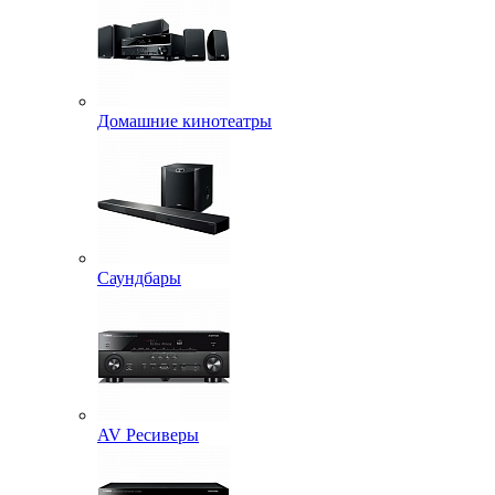
Домашние кинотеатры
Саундбары
AV Ресиверы