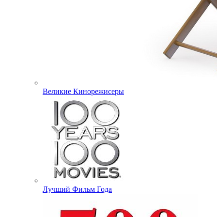
Великие Кинорежисеры
Лучший Фильм Года