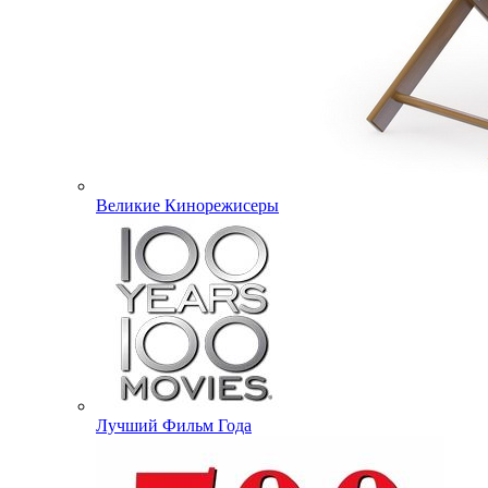
Великие Кинорежисеры
Лучший Фильм Года