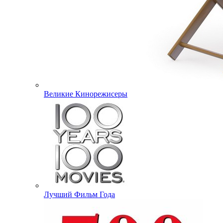
Великие Кинорежисеры
Лучший Фильм Года