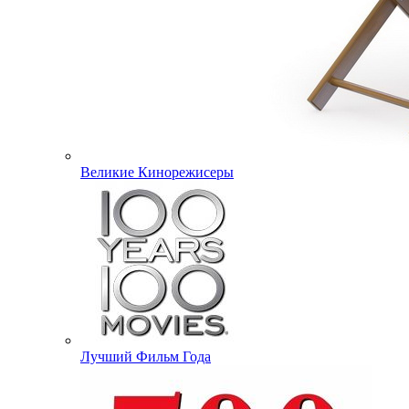
Великие Кинорежисеры
Лучший Фильм Года