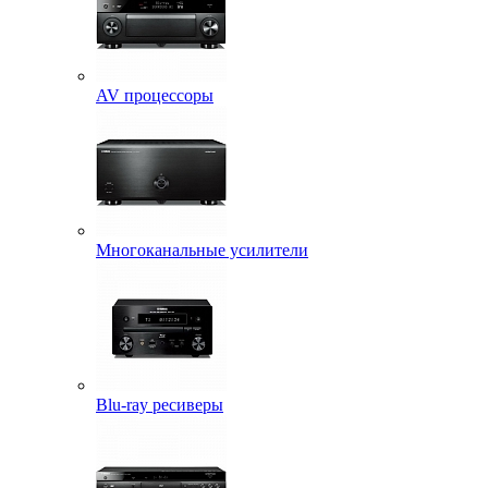
AV процессоры
Многоканальные усилители
Blu-ray ресиверы