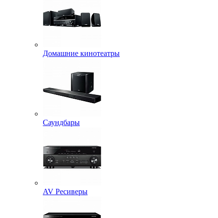
Домашние кинотеатры
Саундбары
AV Ресиверы