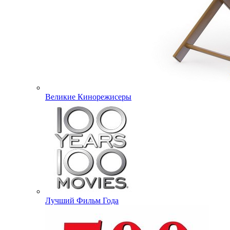
Великие Кинорежисеры
Лучший Фильм Года