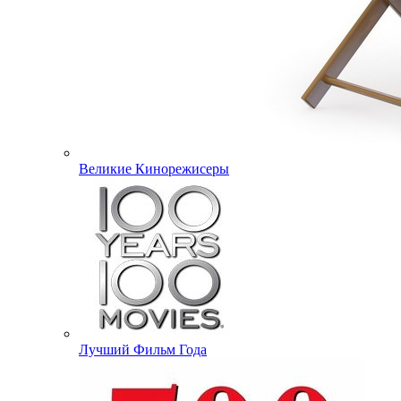
Великие Кинорежисеры
Лучший Фильм Года