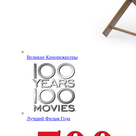
Великие Кинорежисеры
Лучший Фильм Года