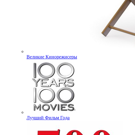
Великие Кинорежисеры
Лучший Фильм Года