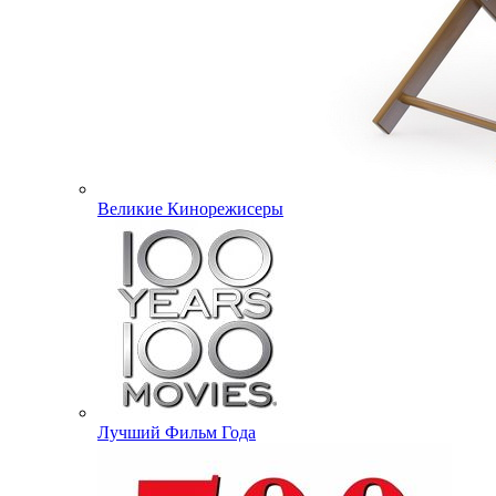
Великие Кинорежисеры
Лучший Фильм Года