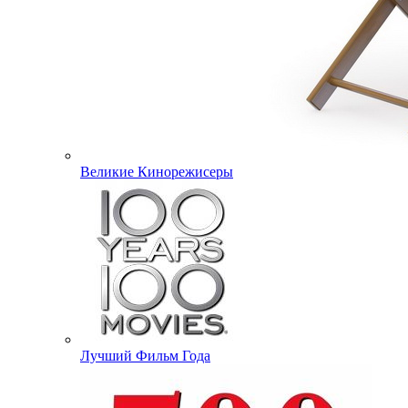
Великие Кинорежисеры
Лучший Фильм Года