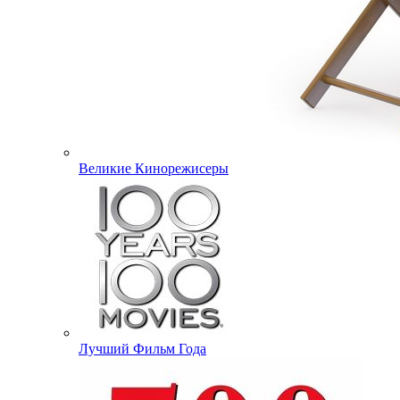
Великие Кинорежисеры
Лучший Фильм Года