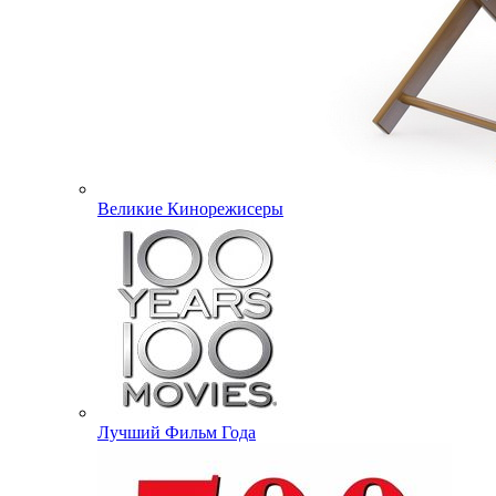
Великие Кинорежисеры
Лучший Фильм Года