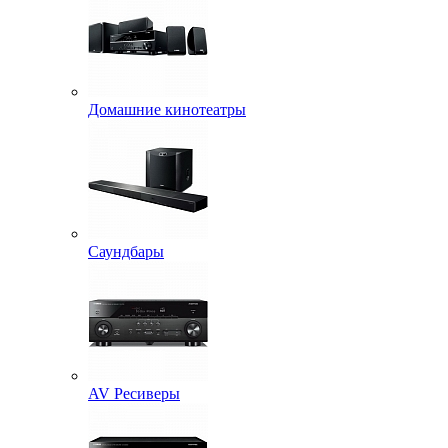
Домашние кинотеатры
Саундбары
AV Ресиверы