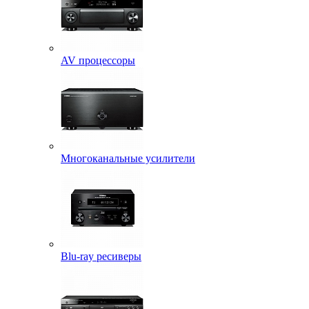
AV процессоры
Многоканальные усилители
Blu-ray ресиверы