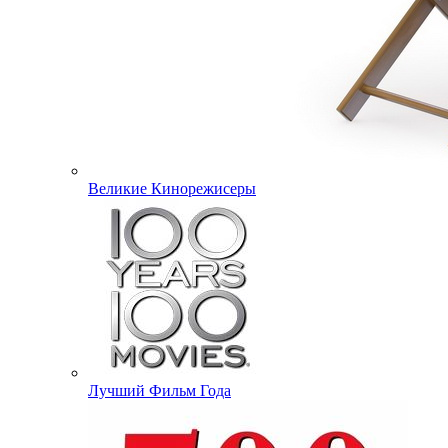
Великие Кинорежисеры
Лучший Фильм Года