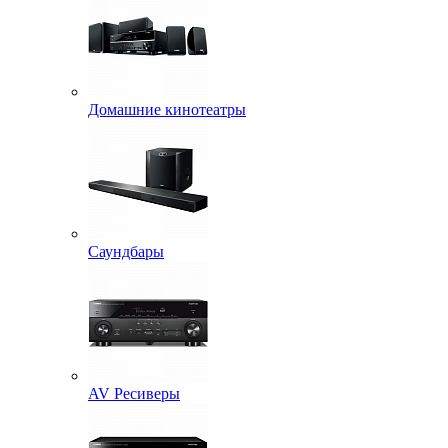
Домашние кинотеатры
Саундбары
AV Ресиверы