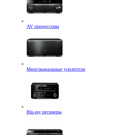
AV процессоры
Многоканальные усилители
Blu-ray ресиверы