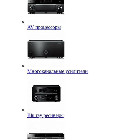
AV процессоры
Многоканальные усилители
Blu-ray ресиверы