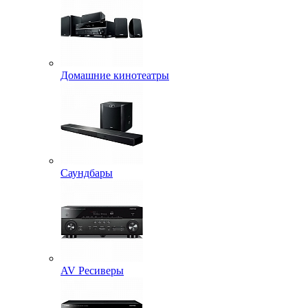
Домашние кинотеатры
Саундбары
AV Ресиверы