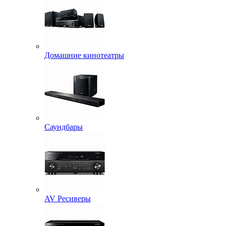
Домашние кинотеатры
Саундбары
AV Ресиверы