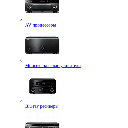
AV процессоры
Многоканальные усилители
Blu-ray ресиверы