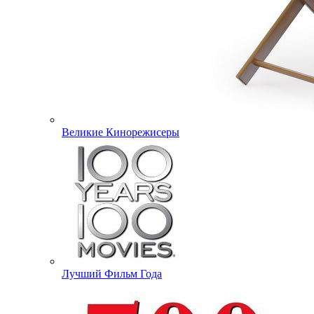
Великие Кинорежисеры
Лучший Фильм Года