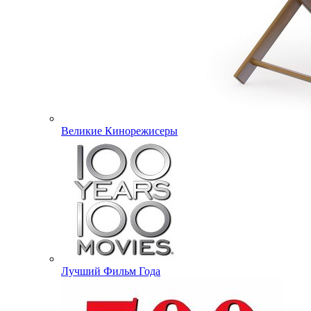
Великие Кинорежисеры
Лучший Фильм Года