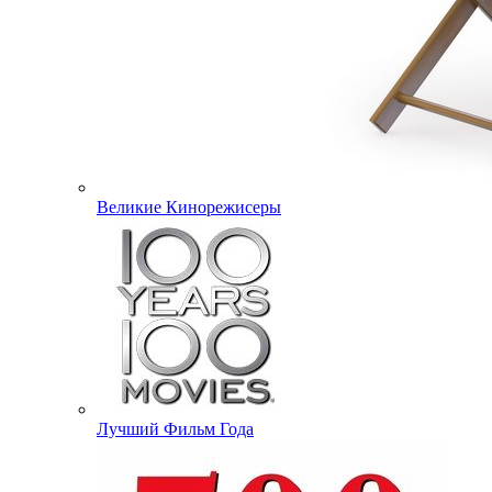
Великие Кинорежисеры
Лучший Фильм Года