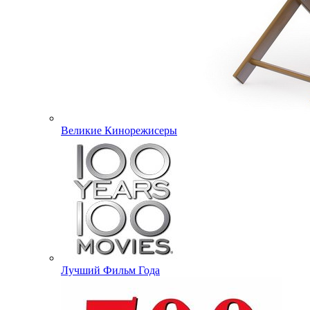
Великие Кинорежисеры
Лучший Фильм Года