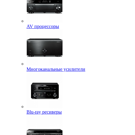
AV процессоры
Многоканальные усилители
Blu-ray ресиверы