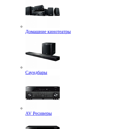
Домашние кинотеатры
Саундбары
AV Ресиверы