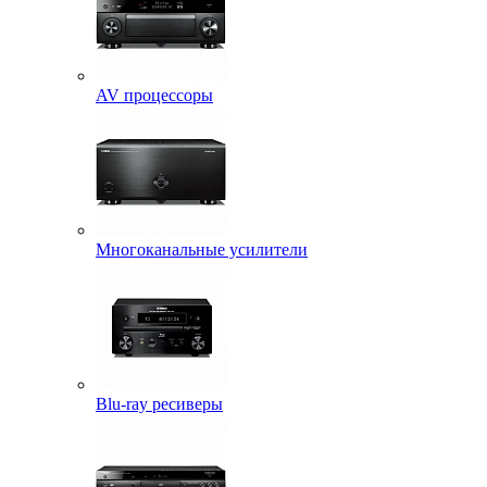
AV процессоры
Многоканальные усилители
Blu-ray ресиверы