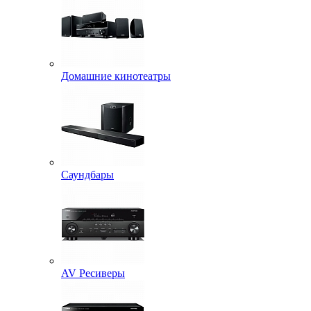
Домашние кинотеатры
Саундбары
AV Ресиверы