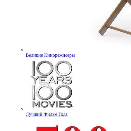
Великие Кинорежисеры
Лучший Фильм Года