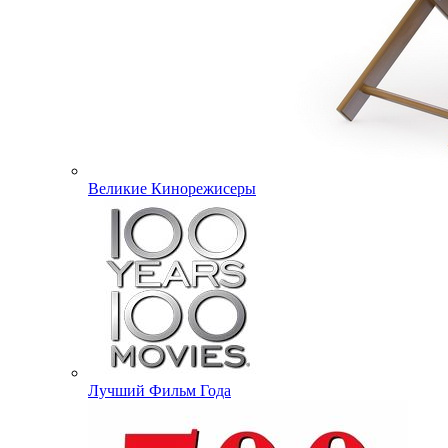
Великие Кинорежисеры
Лучший Фильм Года