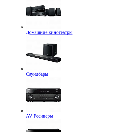
Домашние кинотеатры
Саундбары
AV Ресиверы