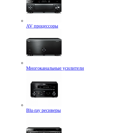
AV процессоры
Многоканальные усилители
Blu-ray ресиверы