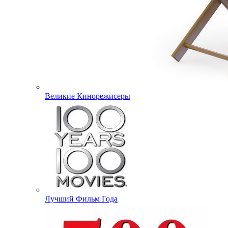
Великие Кинорежисеры
Лучший Фильм Года