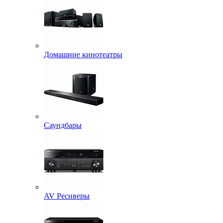
Домашние кинотеатры
Саундбары
AV Ресиверы