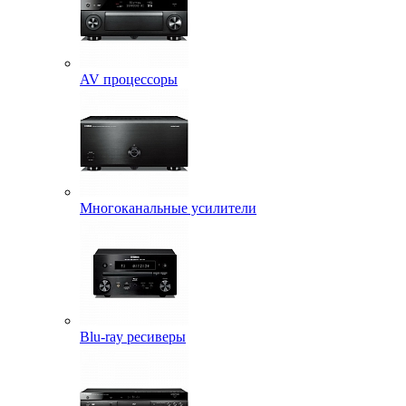
AV процессоры
Многоканальные усилители
Blu-ray ресиверы