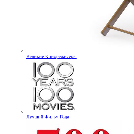
Великие Кинорежисеры
Лучший Фильм Года