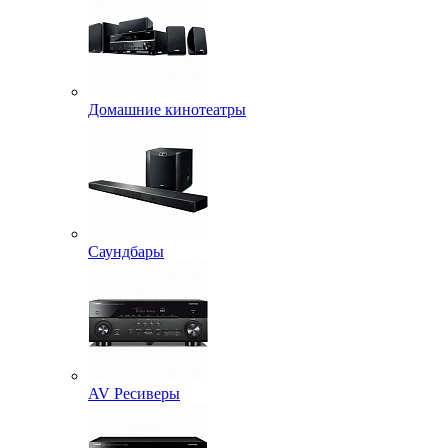
Домашние кинотеатры
Саундбары
AV Ресиверы