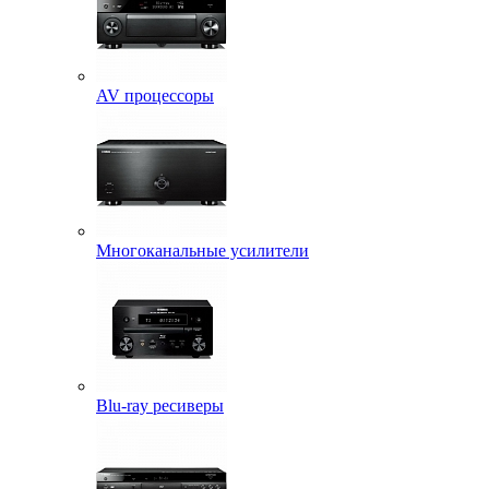
AV процессоры
Многоканальные усилители
Blu-ray ресиверы