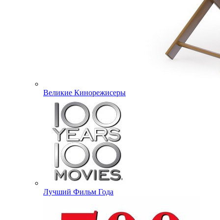
Великие Кинорежисеры
Лучший Фильм Года