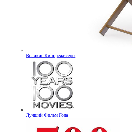
Великие Кинорежисеры
Лучший Фильм Года