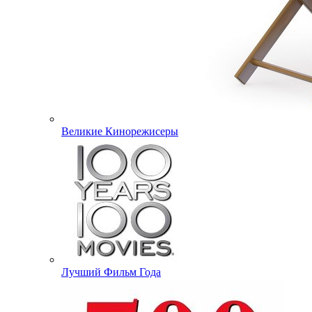
Великие Кинорежисеры
Лучший Фильм Года