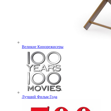
Великие Кинорежисеры
Лучший Фильм Года