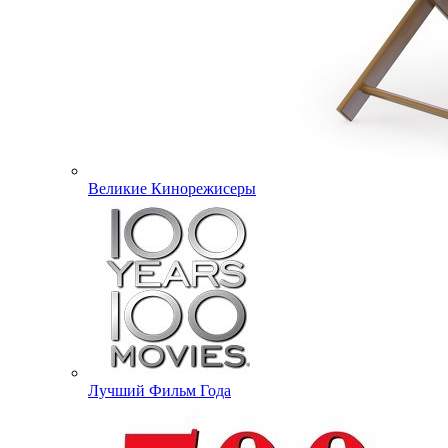
Великие Кинорежисеры
Лучший Фильм Года