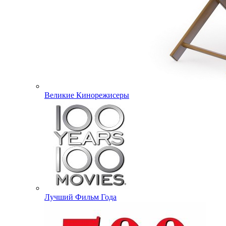
Великие Кинорежисеры
Лучший Фильм Года