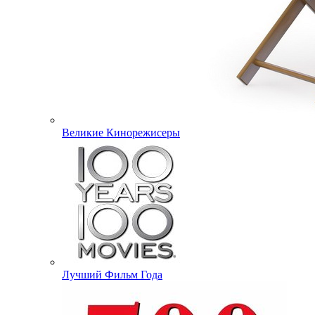
Великие Кинорежисеры
Лучший Фильм Года