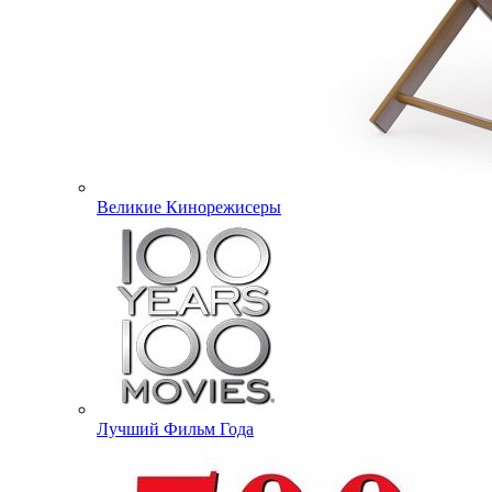
Великие Кинорежисеры
Лучший Фильм Года