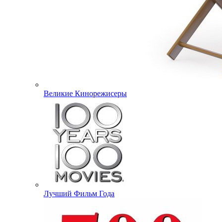
Великие Кинорежисеры
Лучший Фильм Года