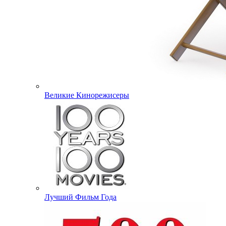
Великие Кинорежисеры
Лучший Фильм Года