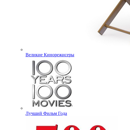
Великие Кинорежисеры
Лучший Фильм Года