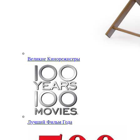
Великие Кинорежисеры
Лучший Фильм Года