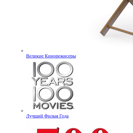
Великие Кинорежисеры
Лучший Фильм Года