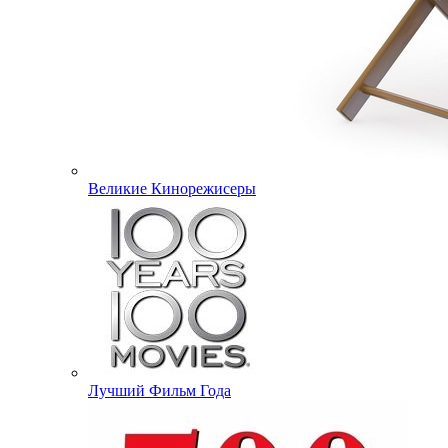
Великие Кинорежисеры
Лучший Фильм Года