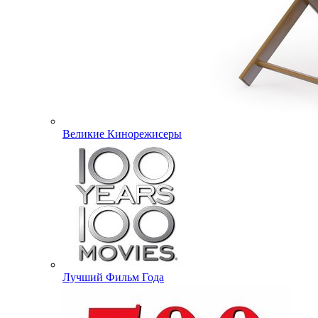
Великие Кинорежисеры
Лучший Фильм Года